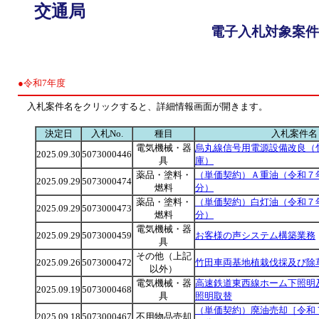
交通局
電子入札対象案件
●令和7年度
入札案件名をクリックすると、詳細情報画面が開きます。
決定日
入札No.
種目
入札案件名
電気機械・器
烏丸線信号用電源設備改良（
2025.09.30
5073000446
具
庫）
薬品・塗料・
（単価契約）Ａ重油（令和７
2025.09.29
5073000474
燃料
分）
薬品・塗料・
（単価契約）白灯油（令和７
2025.09.29
5073000473
燃料
分）
電気機械・器
2025.09.29
5073000459
お客様の声システム構築業務
具
その他（上記
2025.09.26
5073000472
竹田車両基地植栽伐採及び除
以外）
電気機械・器
高速鉄道東西線ホーム下照明
2025.09.19
5073000468
具
照明取替
（単価契約）廃油売却［令和
2025.09.18
5073000467
不用物品売却