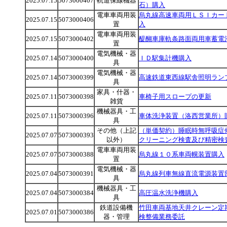
2025.07.15
5073000407
軌道保線機器
石）購入
電車車両用装
烏丸線高速車両用ＬＳＩカー
2025.07.15
5073000406
置
入
電車車両用装
2025.07.15
5073000402
醍醐車庫軌条路面両用車蓄電
置
電気機械・器
2025.07.14
5073000400
ＩＤ駅集計機購入
具
電気機械・器
2025.07.14
5073000399
高速鉄道東西線駅舎照明ラン
具
家具・什器・
2025.07.11
5073000398
車椅子用スロープの更新
雑貨
機械器具・工
2025.07.11
5073000396
車体洗浄装置（洛西営業所）
具
その他（上記
（単価契約）睡眠時無呼吸症
2025.07.07
5073000393
以外）
クリーニング検査及び精密検
電車車両用装
2025.07.07
5073000388
烏丸線１０系車両幌装置購入
置
電気機械・器
2025.07.04
5073000391
烏丸線列車無線直流電源装置
具
機械器具・工
2025.07.04
5073000384
高圧温水洗浄機購入
具
鉄道設備機
竹田車両基地天井クレーン定
2025.07.01
5073000386
器・管理
検整備業務委託