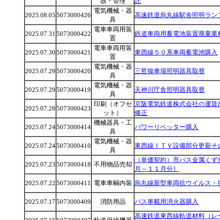
器・管理
託
電気機械・器
2025.08.05
5073000426
高速鉄道烏丸線駅舎照明ラン
具
電車車両用装
2025.07.31
5073000422
鉄道車両用蓄電池装置廃棄業
置
電車車両用装
2025.07.30
5073000421
東西線５０系車両蓄電池購入
置
電気機械・器
2025.07.29
5073000420
三哲操車場照明器具取替
具
電気機械・器
2025.07.29
5073000419
天神川庁舎照明器具取替
具
印刷（オフセ
京阪電気鉄道株式会社の運賃
2025.07.28
5073000423
ット）
修正
機械器具・工
2025.07.24
5073000414
パワーリベッター購入
具
電気機械・器
2025.07.24
5073000410
東西線ＩＴＶ設備部分更新そ
具
（単価契約）市バス金属くず
2025.07.23
5073000418
不用物品売却
月～１１月分］
2025.07.22
5073000411
電車車輌内装
烏丸線新型車両抗ウイルス・
2025.07.17
5073000409
消防用品
バス車載用消火器購入
高速鉄道東西線軌道材料（レ