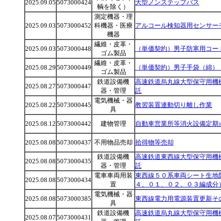
2025.09.05
5073000424
大型ノンステップバス
輌を除く）
測定機器・理
2025.09.03
5073000452
科機器・医療
アルコール検知器用センサー
機器
繊維・皮革・
2025.09.03
5073000448
（単価契約）男子防寒用コー
ゴム製品
繊維・皮革・
2025.08.29
5073000449
（単価契約）男子手袋（綿）
ゴム製品
鉄道設備機
高速鉄道烏丸線大型保守用機
2025.08.27
5073000447
器・管理
託
電気機械・器
2025.08.22
5073000445
教習装置連動切り離し作業
具
2025.08.12
5073000442
建物管理
自動車営業所等消火設備定期
2025.08.08
5073000437
不用物品売却
拾得物等売却
鉄道設備機
高速鉄道東西線大型保守用機
2025.08.08
5073000435
器・管理
託
電車車両用装
東西線５０系車両シート生地
2025.08.08
5073000434
置
４、０１、０２、０３編成分
電気機械・器
2025.08.08
5073000385
東西線電力用電源装置更新そ
具
鉄道設備機
高速鉄道烏丸線大型保守用機
2025.08.07
5073000431