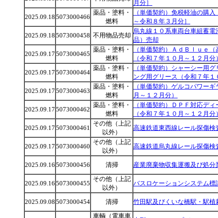
月分］
薬品・塗料・
（単価契約）免税軽油の購入
2025.09.18
5073000466
燃料
～令和８年３月分］
烏丸線１０系車両台車組蓄電
2025.09.18
5073000458
不用物品売却
品）売却
薬品・塗料・
（単価契約）ＡｄＢｌｕｅ（
2025.09.17
5073000465
燃料
（令和７年１０月～１２月分
薬品・塗料・
（単価契約）シャーシー用グ
2025.09.17
5073000464
燃料
ング用グリース（令和７年１
薬品・塗料・
（単価契約）ゲルコパワーギ
2025.09.17
5073000463
燃料
月～１２月分）
薬品・塗料・
（単価契約）ＤＰＦ対応ディ
2025.09.17
5073000462
燃料
（令和７年１０月～１２月分
その他（上記
2025.09.17
5073000461
高速鉄道東西線レール探傷検
以外）
その他（上記
2025.09.17
5073000460
高速鉄道烏丸線レール探傷検
以外）
2025.09.16
5073000456
清掃
産業廃棄物収集運搬及び処分
その他（上記
2025.09.16
5073000455
バスロケーションシステム標
以外）
2025.09.08
5073000454
清掃
竹田駅及びくいな橋駅・駅植
車輌（電車車