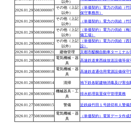
以外）
その他（上記
（単価契約）電力の供給（竹
2026.01.29
5083000007
以外）
保守事務所）
その他（上記
2026.01.29
5083000005
（単価契約）電力の供給（竹
以外）
その他（上記
（単価契約）電力の供給（梅
2026.01.29
5083000004
以外）
備工場）
その他（上記
（単価契約）電力の供給（西
2026.01.29
5083000002
以外）
設）
2026.01.28
5083000021
建物管理
京都市醍醐自動車ターミナル
電気機械・器
2026.01.28
5083000019
高速鉄道東西線放送設備等保
具
電気機械・器
2026.01.28
5083000018
高速鉄道通信用電源設備保守
具
2026.01.28
5083000014
清掃
地下鉄各駅建物消毒及び害虫
機械器具・工
2026.01.28
5083000013
排水処理装置保守管理業務
具
2026.01.27
5083000015
警備
近鉄線竹田１号踏切有人警備
電気機械・器
2026.01.27
5083000008
（単価契約）電算データ作成
具