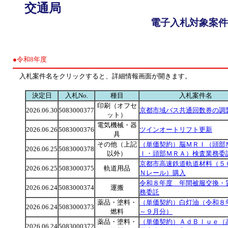
交通局
電子入札対象案件
●令和8年度
入札案件名をクリックすると、詳細情報画面が開きます。
決定日
入札No.
種目
入札案件名
印刷（オフセ
2026.06.30
5083000377
京都市域バス共通回数券の調
ット）
電気機械・器
2026.06.26
5083000376
ツインオートリフト更新
具
その他（上記
（単価契約）脳ＭＲＩ（頭部
2026.06.25
5083000378
以外）
Ｉ・頭部ＭＲＡ）検査業務委
京都市高速鉄道軌道材料（５
2026.06.25
5083000375
軌道用品
Ｎレール）購入
令和８年度 年間被服交換・
2026.06.24
5083000374
運搬
務委託
薬品・塗料・
（単価契約）白灯油（令和８
2026.06.24
5083000373
燃料
～９月分）
薬品・塗料・
（単価契約）ＡｄＢｌｕｅ（
2026.06.24
5083000372