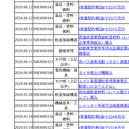
薬品・塗料・
2026.06.12
5083000342
(単価契約)軽油(その3)7月分
燃料
薬品・塗料・
2026.06.12
5083000341
(単価契約)軽油(その2)7月分
燃料
薬品・塗料・
2026.06.12
5083000340
(単価契約)軽油(その1)7月分
燃料
高速鉄道東西線軌道材料（レ
2026.06.11
5083000361
軌道保線機器
正車専用砥石）購入
自動車営業所等消火設備定期
2026.06.11
5083000360
建物管理
務委託
その他（上記
2026.06.11
5083000333
市バス旅客流動（ＯＤ）調査
以外）
電気機械・器
2026.06.09
5083000348
タイヤ積上げ機購入
具
その他（上記
ミスト装置運転管理業務委託
2026.06.08
5083000349
以外）
駅前バスターミナル）
烏丸線軌道材料（レール製ク
2026.05.28
5083000343
軌道保線機器
ング）購入
機械器具・工
2026.05.26
5083000344
シャッター等保守点検業務委
具
薬品・塗料・
2026.05.19
5083000326
(単価契約)軽油(その4)6月分
燃料
薬品・塗料・
2026.05.19
5083000325
(単価契約)軽油(その3)6月分