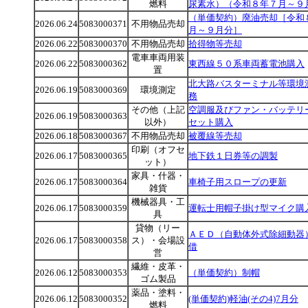
燃料
尿素水）（令和８年７月～９
（単価契約）廃油売却［令和
2026.06.24
5083000371
不用物品売却
月～９月分］
2026.06.22
5083000370
不用物品売却
拾得物等売却
電車車両用装
2026.06.22
5083000362
東西線５０系車両蓄電池購入
置
北大路バスターミナル等環境
2026.06.19
5083000369
環境測定
務
その他（上記
空調服及びファン・バッテリ
2026.06.19
5083000363
以外）
セット購入
2026.06.18
5083000367
不用物品売却
被覆線等売却
印刷（オフセ
2026.06.17
5083000365
地下鉄１日券等の調製
ット）
家具・什器・
2026.06.17
5083000364
車椅子用スロープの更新
雑貨
機械器具・工
2026.06.17
5083000359
運転士用帽子掛け型マイク購
具
貸物（リー
ＡＥＤ（自動体外式除細動器
2026.06.17
5083000358
ス）・会場設
借
営
繊維・皮革・
2026.06.12
5083000353
（単価契約）制帽
ゴム製品
薬品・塗料・
2026.06.12
5083000352
(単価契約)軽油(その4)7月分
燃料