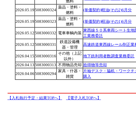
燃料
薬品・塗料・
2026.05.19
5083000324
(単価契約)軽油(その2)6月分
燃料
薬品・塗料・
2026.05.19
5083000323
(単価契約)軽油(その1)6月分
燃料
東西線５０系車両シート生地
2026.05.12
5083000332
電車車輌内装
工業務委託
鉄道設備機
2026.05.12
5083000331
高速鉄道東西線レール削正業
器・管理
その他（上記
2026.04.15
5083000316
地下鉄利用者数調査業務委託
以外）
2026.04.13
5083000313
不用物品売却
拾得物等売却
家具・什器・
片袖デスク・脇机・ワークチ
2026.04.06
5083000294
雑貨
購入
【入札執行予定・結果TOPへ】
【電子入札TOPへ】