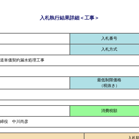
入札執行結果詳細＜工事＞
入札番号
入札方式
道単価契約漏水処理工事
最低制限価格
（税抜き）
消費税額
取締役 中川尚彦
入札