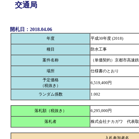
交通局
開札日：2018.04.06
年度
平成30年度 (2018)
種目
防水工事
案件名称
（単価契約）京都市高速鉄
場所
仕様書のとおり
予定価格
6,519,400円
（税抜き）
ランダム係数
1.002
落札額（税抜き）
6,295,000円
落札者
株式会社ナカガワ 代表
入札参加者名