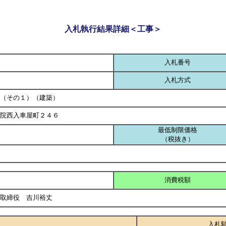
入札執行結果詳細＜工事＞
入札番号
入札方式
（その１）（建築）
院西入車屋町２４６
最低制限価格
（税抜き）
消費税額
表取締役 吉川裕丈
入札