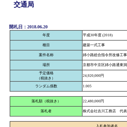
交通局
開札日：2018.06.20
年度
平成30年度 (2018)
種目
建築一式工事
案件名称
姉小路総合指令所改修工事
場所
京都市中京区姉小路通東洞
予定価格
24,920,000円
（税抜き）
ランダム係数
1.005
落札額（税抜き）
22,480,000円
落札者
株式会社吉川工務店 代
入札参加者名