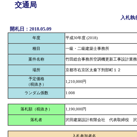
交通局
入札執
開札日：2018.05.09
年度
平成30年度 (2018)
種目
一級・二級建築士事務所
案件名称
竹田総合事務所空調機更新工事設計業務
場所
京都市右京区太秦下刑部町１２
予定価格
1,210,000円
（税抜き）
ランダム係数
1.008
落札額（税抜き）
1,190,000円
落札者
沢田建築設計有限会社 代表取締役 
入札参加者名