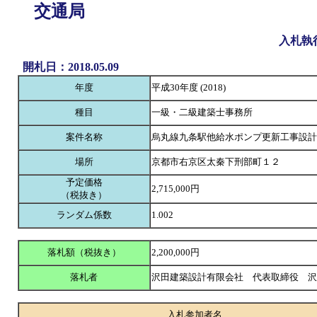
交通局
入札執
開札日：2018.05.09
年度
平成30年度 (2018)
種目
一級・二級建築士事務所
案件名称
烏丸線九条駅他給水ポンプ更新工事設計
場所
京都市右京区太秦下刑部町１２
予定価格
2,715,000円
（税抜き）
ランダム係数
1.002
落札額（税抜き）
2,200,000円
落札者
沢田建築設計有限会社 代表取締役 
入札参加者名