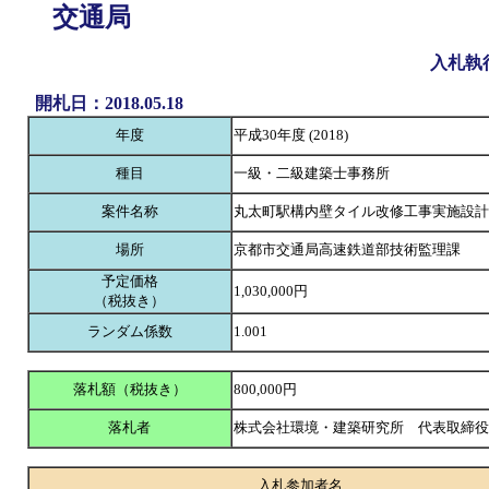
交通局
入札執
開札日：2018.05.18
年度
平成30年度 (2018)
種目
一級・二級建築士事務所
案件名称
丸太町駅構内壁タイル改修工事実施設計
場所
京都市交通局高速鉄道部技術監理課
予定価格
1,030,000円
（税抜き）
ランダム係数
1.001
落札額（税抜き）
800,000円
落札者
株式会社環境・建築研究所 代表取締
入札参加者名