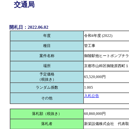
交通局
開札日：2022.06.02
年度
令和4年度 (2022)
種目
管工事
案件名称
御陵駅他ヒートポンプチラ
場所
京都市山科区御陵原西町１
予定価格
65,520,000円
（税抜き）
ランダム係数
1.005
入札公告
その他
落札額（税抜き）
60,860,000円
落札者
新栄設備株式会社 代表