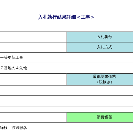
入札執行結果詳細＜工事＞
入札番号
入札方式
ー等更新工事
７番地の４先他
最低制限価格
（税抜き）
消費税額
取締役 渡辺敏彦