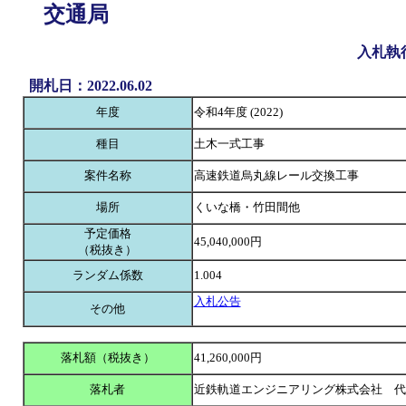
交通局
入札執
開札日：2022.06.02
年度
令和4年度 (2022)
種目
土木一式工事
案件名称
高速鉄道烏丸線レール交換工事
場所
くいな橋・竹田間他
予定価格
45,040,000円
（税抜き）
ランダム係数
1.004
入札公告
その他
落札額（税抜き）
41,260,000円
落札者
近鉄軌道エンジニアリング株式会社 