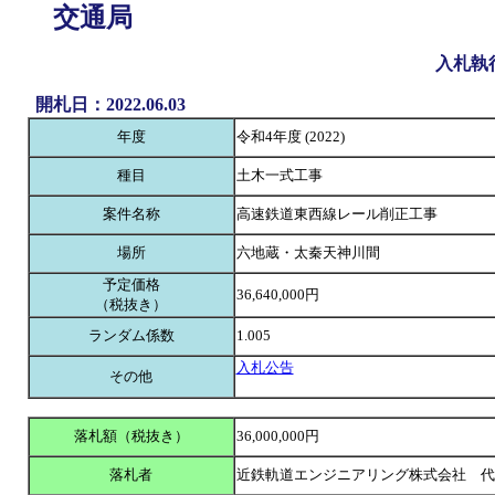
交通局
入札執
開札日：2022.06.03
年度
令和4年度 (2022)
種目
土木一式工事
案件名称
高速鉄道東西線レール削正工事
場所
六地蔵・太秦天神川間
予定価格
36,640,000円
（税抜き）
ランダム係数
1.005
入札公告
その他
落札額（税抜き）
36,000,000円
落札者
近鉄軌道エンジニアリング株式会社 