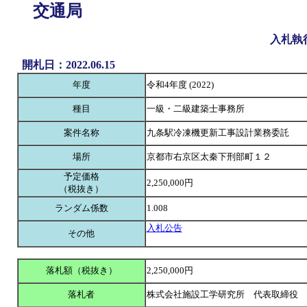
交通局
入札執
開札日：2022.06.15
年度
令和4年度 (2022)
種目
一級・二級建築士事務所
案件名称
九条駅冷凍機更新工事設計業務委託
場所
京都市右京区太秦下刑部町１２
予定価格
2,250,000円
（税抜き）
ランダム係数
1.008
入札公告
その他
落札額（税抜き）
2,250,000円
落札者
株式会社施設工学研究所 代表取締役