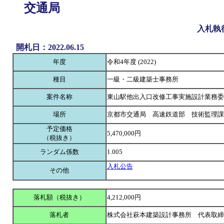
交通局
入札執
開札日：2022.06.15
年度
令和4年度 (2022)
種目
一級・二級建築士事務所
案件名称
東山駅他出入口改修工事実施設計業務委
場所
京都市交通局 高速鉄道部 技術監理課
予定価格
5,470,000円
（税抜き）
ランダム係数
1.005
入札公告
その他
落札額（税抜き）
4,212,000円
落札者
株式会社萩本建築設計事務所 代表取