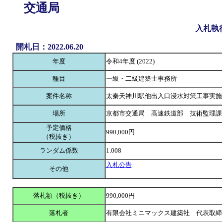
交通局
入札執
開札日：2022.06.20
年度
令和4年度 (2022)
種目
一級・二級建築士事務所
案件名称
太秦天神川駅他出入口浸水対策工事実施
場所
京都市交通局 高速鉄道部 技術監理課
予定価格
990,000円
（税抜き）
ランダム係数
1.008
入札公告
その他
落札額（税抜き）
990,000円
落札者
有限会社ミニマックス建築社 代表取