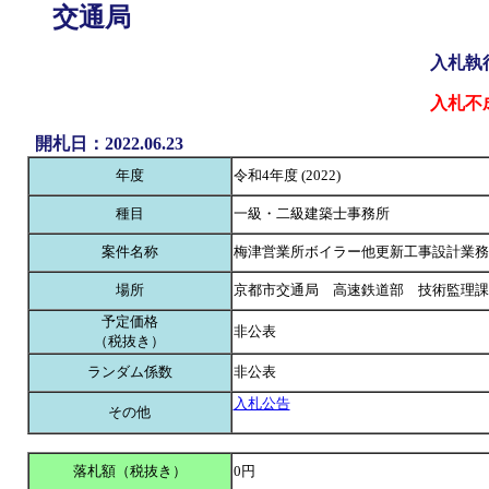
交通局
入札執
入札不
開札日：2022.06.23
年度
令和4年度 (2022)
種目
一級・二級建築士事務所
案件名称
梅津営業所ボイラー他更新工事設計業務
場所
京都市交通局 高速鉄道部 技術監理課
予定価格
非公表
（税抜き）
ランダム係数
非公表
入札公告
その他
落札額（税抜き）
0円