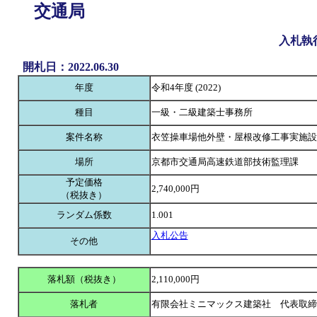
交通局
入札執
開札日：2022.06.30
年度
令和4年度 (2022)
種目
一級・二級建築士事務所
案件名称
衣笠操車場他外壁・屋根改修工事実施設
場所
京都市交通局高速鉄道部技術監理課
予定価格
2,740,000円
（税抜き）
ランダム係数
1.001
入札公告
その他
落札額（税抜き）
2,110,000円
落札者
有限会社ミニマックス建築社 代表取