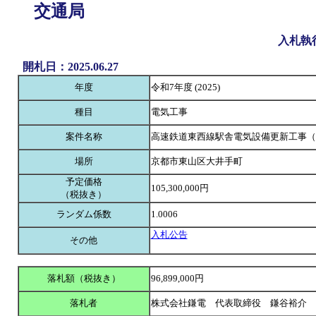
交通局
入札執
開札日：2025.06.27
年度
令和7年度 (2025)
種目
電気工事
案件名称
高速鉄道東西線駅舎電気設備更新工事（
場所
京都市東山区大井手町
予定価格
105,300,000円
（税抜き）
ランダム係数
1.0006
入札公告
その他
落札額（税抜き）
96,899,000円
落札者
株式会社鎌電 代表取締役 鎌谷裕介