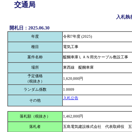
交通局
入札執
開札日：2025.06.30
年度
令和7年度 (2025)
種目
電気工事
案件名称
醍醐車庫ＬＡＮ用光ケーブル敷設工事
場所
東西線 醍醐車庫
予定価格
1,620,000円
（税抜き）
ランダム係数
1.0009
入札公告
その他
落札額（税抜き）
1,462,000円
落札者
五島電気建設株式会社 代表取締役 