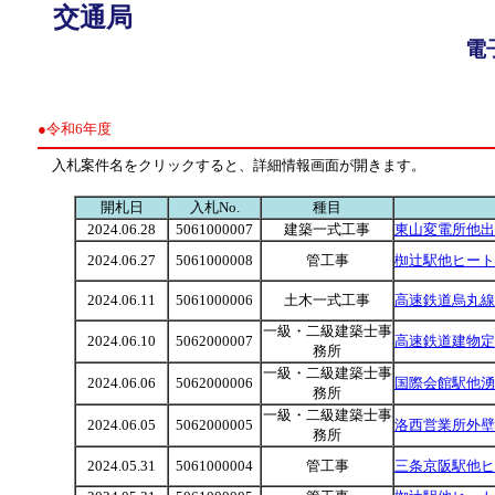
交通局
電
●令和6年度
入札案件名をクリックすると、詳細情報画面が開きます。
開札日
入札No.
種目
2024.06.28
5061000007
建築一式工事
東山変電所他出
2024.06.27
5061000008
管工事
椥辻駅他ヒート
2024.06.11
5061000006
土木一式工事
高速鉄道烏丸線
一級・二級建築士事
2024.06.10
5062000007
高速鉄道建物定
務所
一級・二級建築士事
2024.06.06
5062000006
国際会館駅他湧
務所
一級・二級建築士事
2024.06.05
5062000005
洛西営業所外壁
務所
2024.05.31
5061000004
管工事
三条京阪駅他ヒ