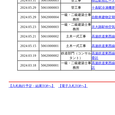
2024.05.31
5061000005
管工事
椥辻駅他ヒート
2024.05.29
5061000003
管工事
十条駅冷凍機更
一級・二級建築士事
2024.05.29
5062000004
自動車建物定期
務所
一級・二級建築士事
2024.05.23
5062000003
北大路駅他空気
務所
2024.05.21
5061000002
土木一式工事
高速鉄道東西線
2024.05.15
5061000001
土木一式工事
高速鉄道東西線
鉄道部門（コンサル
高速鉄道東西線
2024.03.19
5062000002
タント）
委託
一級・二級建築士事
高速鉄道東西線
2024.03.18
5062000001
務所
託
【入札執行予定・結果TOPへ】
【電子入札TOPへ】