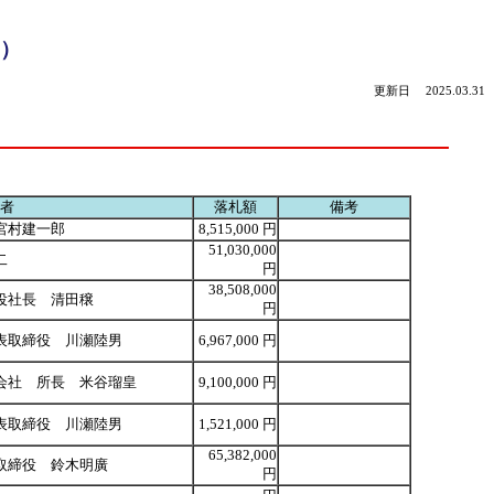
）
更新日 2025.03.31
者
落札額
備考
宮村建一郎
8,515,000 円
51,030,000
二
円
38,508,000
役社長 清田穣
円
表取締役 川瀬陸男
6,967,000 円
会社 所長 米谷瑠皇
9,100,000 円
表取締役 川瀬陸男
1,521,000 円
65,382,000
取締役 鈴木明廣
円