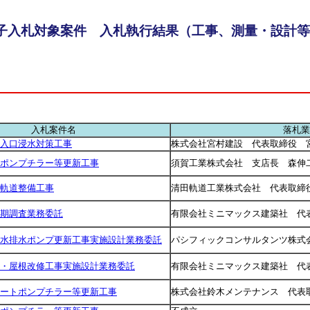
子入札対象案件 入札執行結果（工事、測量・設計等
入札案件名
落札業
入口浸水対策工事
株式会社宮村建設 代表取締役 
ポンプチラー等更新工事
須賀工業株式会社 支店長 森伸
軌道整備工事
清田軌道工業株式会社 代表取締
期調査業務委託
有限会社ミニマックス建築社 代
水排水ポンプ更新工事実施設計業務委託
パシフィックコンサルタンツ株式
・屋根改修工事実施設計業務委託
有限会社ミニマックス建築社 代
ートポンプチラー等更新工事
株式会社鈴木メンテナンス 代表