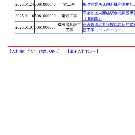
2025.01.24
5061000040
管工事
梅津営業所休憩所棟空調更新
高速鉄道東西線駅舎電気設備
2025.01.16
5061000039
電気工事
（御陵駅）
機械器具設置
高速鉄道烏丸線鞍馬口駅昇降
2025.01.07
5061000037
工事
新工事（エレベーター）
【入札執行予定・結果TOPへ】
【電子入札TOPへ】