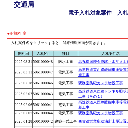
交通局
電子入札対象案件 入札
●令和6年度
入札案件名をクリックすると、詳細情報画面が開きます。
開札日
入札No.
種目
入札案件名
2025.03.31
5061000048
防水工事
烏丸線国際会館駅止水注入工
高速鉄道東西線醍醐車庫等電
2025.03.11
5061000047
電気工事
新工事
2025.02.18
5061000046
電気工事
駅務室防犯カメラ増設工事
高速鉄道東西線トンネル照明
2025.02.07
5061000043
電気工事
工事（その１）
高速鉄道東西線醍醐車庫等電
2025.02.06
5061000041
電気工事
新工事
2025.02.05
5061000044
電気工事
駅務室防犯カメラ増設工事
2025.01.28
5061000042
建築一式工事
西賀茂営業所給油所上屋設置