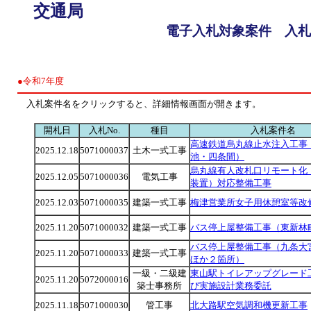
交通局
電子入札対象案件 入札
●令和7年度
入札案件名をクリックすると、詳細情報画面が開きます。
開札日
入札No.
種目
入札案件名
高速鉄道烏丸線止水注入工事
2025.12.18
5071000037
土木一式工事
池・四条間）
烏丸線有人改札口リモート化
2025.12.05
5071000036
電気工事
装置）対応整備工事
2025.12.03
5071000035
建築一式工事
梅津営業所女子用休憩室等改
2025.11.20
5071000032
建築一式工事
バス停上屋整備工事（東新林
バス停上屋整備工事（九条大
2025.11.20
5071000033
建築一式工事
ほか２箇所）
一級・二級建
東山駅トイレアップグレード
2025.11.20
5072000016
築士事務所
び実施設計業務委託
2025.11.18
5071000030
管工事
北大路駅空気調和機更新工事