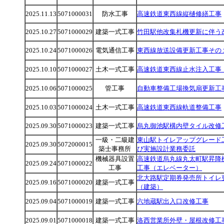
2025.11.13
5071000031
防水工事
高速鉄道東西線縦樋修繕工事
2025.10.27
5071000029
建築一式工事
竹田駅他改集札機更新に伴う
2025.10.24
5071000026
電気通信工事
東西線放送設備更新工事その
2025.10.10
5071000027
土木一式工事
高速鉄道東西線止水注入工事
2025.10.06
5071000025
管工事
自動車整備工場換気扇更新工
2025.10.03
5071000024
土木一式工事
高速鉄道東西線軌道整備工事
2025.09.30
5071000023
建築一式工事
烏丸御池駅構内壁タイル改修
一級・二級建
東山駅トイレアップグレード
2025.09.30
5072000015
築士事務所
び実施設計業務委託
機械器具設置
高速鉄道烏丸線丸太町駅昇降
2025.09.24
5071000022
工事
工事（エレベーター）
北大路駅定期券発売所トイレ
2025.09.16
5071000020
建築一式工事
（建築）
2025.09.04
5071000019
建築一式工事
六地蔵駅出入口改修工事
2025.09.01
5071000018
建築一式工事
洛西営業所外壁・屋根改修工