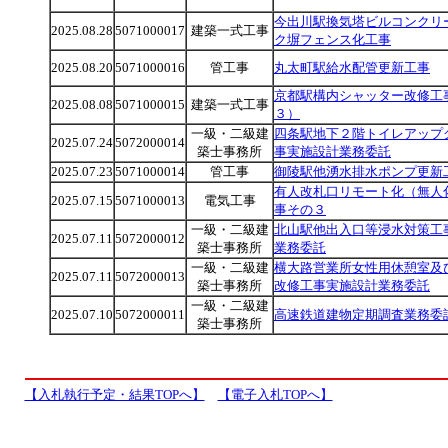
今出川駅換気塔ビルコンクリ
2025.08.28
5071000017
建築一式工事
ク塀フェンス化工事
2025.08.20
5071000016
管工事
丸太町駅給水配管更新工事
京都駅構内シャッター改修工
2025.08.08
5071000015
建築一式工事
３）
一級・二級建
四条駅地下２階トイレアップ
2025.07.24
5072000014
築士事務所
事実施設計業務委託
2025.07.23
5071000014
管工事
御陵駅他湧水排水ポンプ更新
有人改札口リモート化（無人
2025.07.15
5071000013
電気工事
事その３
一級・二級建
北山駅他出入口等浸水対策工
2025.07.11
5072000012
築士事務所
業務委託
一級・二級建
横大路営業所女性用休憩室及
2025.07.11
5072000013
築士事務所
改修工事実施設計業務委託
一級・二級建
2025.07.10
5072000011
高速鉄道建物定期調査業務委
築士事務所
【入札執行予定・結果TOPへ】
【電子入札TOPへ】